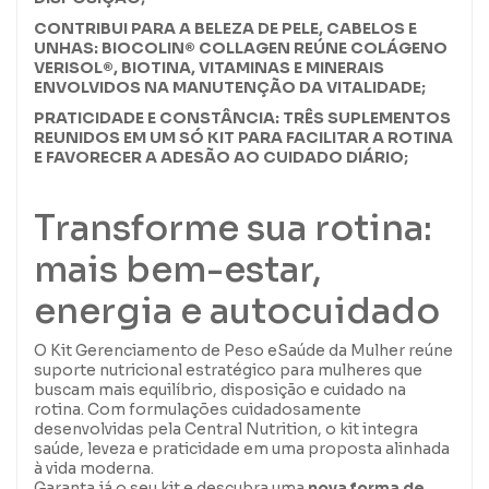
CONTRIBUI PARA A BELEZA DE PELE, CABELOS E
UNHAS: BIOCOLIN® COLLAGEN REÚNE COLÁGENO
VERISOL®, BIOTINA, VITAMINAS E MINERAIS
ENVOLVIDOS NA MANUTENÇÃO DA VITALIDADE;
PRATICIDADE E CONSTÂNCIA: TRÊS SUPLEMENTOS
REUNIDOS EM UM SÓ KIT PARA FACILITAR A ROTINA
E FAVORECER A ADESÃO AO CUIDADO DIÁRIO;
Transforme sua rotina:
mais bem-estar,
energia e autocuidado
O Kit Gerenciamento de Peso e
Saúde da Mulher
reúne
suporte nutricional estratégico para mulheres que
buscam mais equilíbrio, disposição e cuidado na
rotina. Com formulações cuidadosamente
desenvolvidas pela Central Nutrition, o kit integra
saúde, leveza e praticidade em uma proposta alinhada
à vida moderna.
Garanta já o seu kit e descubra uma
nova forma de