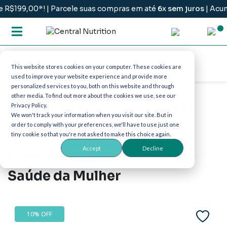
199,00*! | Parcele suas compras em até
6x sem juros
| Acumul
This website stores cookies on your computer. These cookies are
used to improve your website experience and provide more
personalized services to you, both on this website and through
other media. To find out more about the cookies we use, see our
Kit Gerenciamento de Peso e Saúde da
Privacy Policy.
Mulher
We won't track your information when you visit our site. But in
order to comply with your preferences, we'll have to use just one
Kit de Suplementos:
tiny cookie so that you're not asked to make this choice again.
Accept
Decline
Gerenciamento de Peso e
Saúde da Mulher
10% OFF