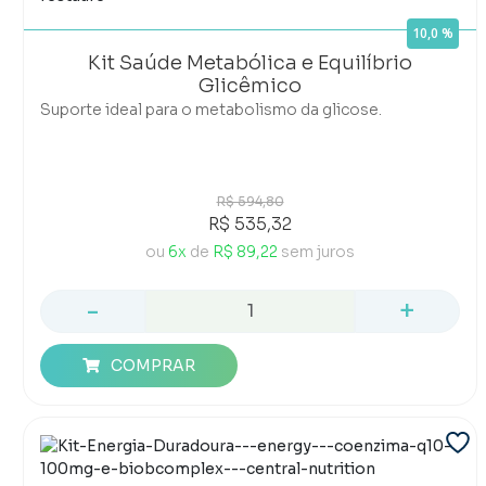
10,0 %
Kit Saúde Metabólica e Equilíbrio
Glicêmico
Suporte ideal para o metabolismo da glicose.
R$ 594,80
R$ 535,32
ou
6x
de
R$ 89,22
sem juros
-
+
COMPRAR