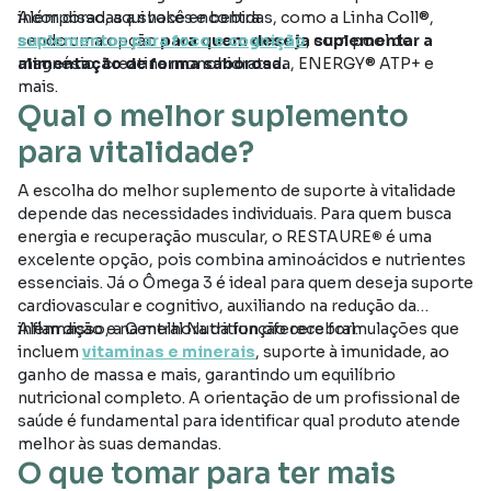
incorporadas a shakes e bebidas, como a Linha Coll®,
Além disso, aqui você encontra
sendo uma opção
suplementos para foco e cognição
para quem deseja suplementar a
, com pool de
alimentação de forma saborosa.
magnésio, creatina monohidratada, ENERGY® ATP+ e
mais.
Qual o melhor suplemento
para vitalidade?
A escolha do melhor suplemento de suporte à vitalidade
depende das necessidades individuais. Para quem busca
energia e recuperação muscular, o RESTAURE
®
é uma
excelente opção, pois combina aminoácidos e nutrientes
essenciais. Já o Ômega 3 é ideal para quem deseja suporte
cardiovascular e cognitivo, auxiliando na redução da
inflamação e na melhora da função cerebral.
Além disso, a Central Nutrition oferece formulações que
incluem
vitaminas e minerais
, suporte à imunidade, ao
ganho de massa e mais, garantindo um equilíbrio
nutricional completo. A orientação de um profissional de
saúde é fundamental para identificar qual produto atende
melhor às suas demandas.
O que tomar para ter mais