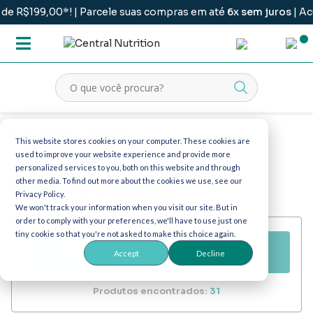
*! | Parcele suas compras em até
6x sem juros
| Acumule
pont
Suporte à Vitalidade
This website stores cookies on your computer. These cookies are
used to improve your website experience and provide more
personalized services to you, both on this website and through
other media. To find out more about the cookies we use, see our
Suporte à Vitalidade
Privacy Policy.
We won't track your information when you visit our site. But in
order to comply with your preferences, we'll have to use just one
tiny cookie so that you're not asked to make this choice again.
Filtrar
Accept
Decline
Produtos encontrados:
31