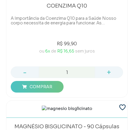
COENZIMA Q10
A Importância da Coenzima Q10 para a Saúde Nosso
corpo necessita de energia para funcionar. As
mitocôndrias, consideradas nossas centrais
energéticas, dependem da Coenzima Q10 para
funcionar de maneira eficaz. Conhecida também como
ubiquinona ou CoQ10, essa coenzima é naturalmente
R$ 99,90
produzida pelo organismo. Contudo, é possível obtê-
la, também, por meio de uma alimentação equilibrada e
ou
6x
de
R$ 16,65
sem juros
de suplementos. Conforme envelhecemos, a produção
natural de CoQ10 pelo nosso corpo tende a diminuir. E a
suplementação pode ajudar a manter os níveis
saudáveis dessa substância essencial para o
-
+
metabolismo.
COMPRAR
MAGNÉSIO BISGLICINATO - 90 Cápsulas