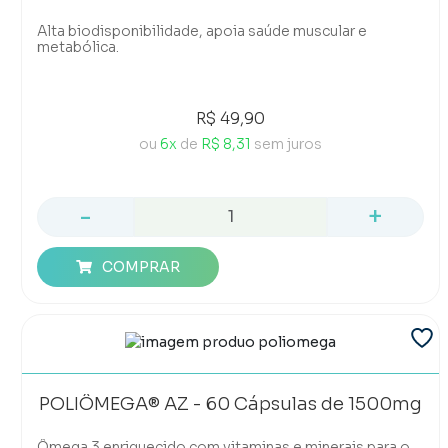
Alta biodisponibilidade, apoia saúde muscular e
metabólica.
R$ 49,90
ou
6x
de
R$ 8,31
sem juros
-
+
COMPRAR
POLIÔMEGA® AZ - 60 Cápsulas de 1500mg
Ômega 3 enriquecido com vitaminas e minerais para o