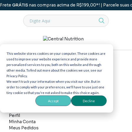
Frete
GRÁTIS
nas compras acima de R$199,00*! | Parcele suas
This website stores cookies on your computer. These cookies are
Cupons de Desconto
used to improve your website experience and provide more
personalized services to you, both on this website and through
Menu Institucional
other media. To find out more about the cookies we use, see our
Institucional
Privacy Policy.
Grupo Central
We won't track your information when you visit our site. But in
Trocas e Devoluções
order to comply with your preferences, we'll have to use just one
Política de Privacidade
tiny cookie so that you're not asked to make this choice again.
Perguntas Frequentes
Accept
Decline
Política de Entrega
Formas de Pagamento
Perfil
Minha Conta
Meus Pedidos