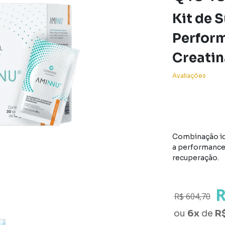
Kit de 
Perform
Creatin
Avaliações
Combinação id
a performance 
recuperação.
R
R$ 604,70
ou
6
x
de
R