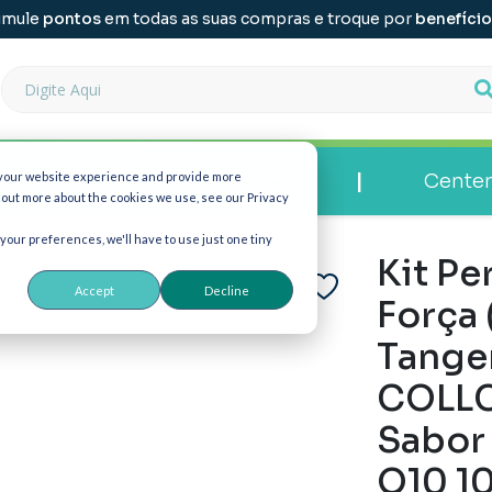
ontos
em todas as suas compras e troque por
benefícios
!
|
|
Prescritor
Centen
 your website experience and provide more
d out more about the cookies we use, see our Privacy
 your preferences, we'll have to use just one tiny
Kit Pe
Accept
Decline
Força
Tanger
COLLC
Sabor
Q10 1