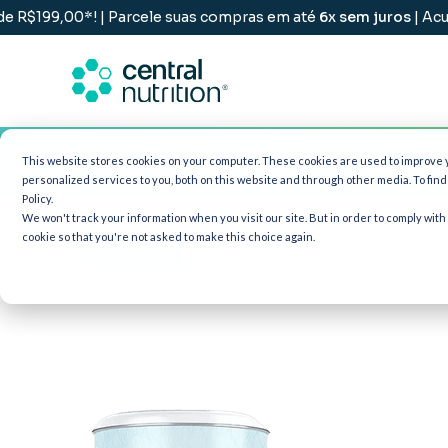
,00*! | Parcele suas compras em até
6x sem juros
| Acumule
p
|
Categorias
Objetivo
This website stores cookies on your computer. These cookies are used to improve
personalized services to you, both on this website and through other media. To fin
Policy.
We won't track your information when you visit our site. But in order to comply with
cookie so that you're not asked to make this choice again.
10% OFF