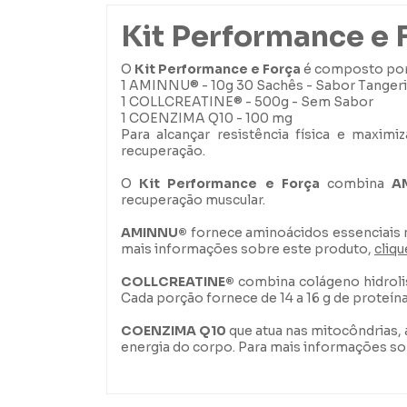
Kit Performance e 
O
Kit Performance e Força
é composto por
1 AMINNU® - 10g 30 Sachês - Sabor Tanger
1 COLLCREATINE® - 500g - Sem Sabor
1 COENZIMA Q10 - 100 mg
Para alcançar resistência física e maxim
recuperação.
O
Kit Performance e Força
combina
A
recuperação muscular.
AMINNU®
fornece aminoácidos essenciais n
mais informações sobre este produto,
cliqu
COLLCREATINE®
combina colágeno hidrolis
Cada porção fornece de 14 a 16 g de proteín
COENZIMA Q10
que atua nas mitocôndrias, a
energia do corpo. Para mais informações s