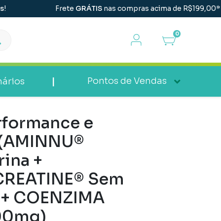
Frete
GRÁTIS
nas compras acima de R$199,00*! | Parc
0
|
Pontos de Vendas
ários
rformance e
 (AMINNU®
ina +
REATINE® Sem
 + COENZIMA
00mg)