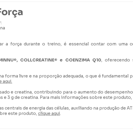
Força
:
ina
izar a força durante o treino, é essencial contar com uma 
MINNU®, COLLCREATINE® e COENZIMA Q10
, oferecendo 
a forma livre e na proporção adequada, o que é fundamental p
e aqui.
ado e creatina, contribuindo para o aumento do desempenho fí
as e 3 g de creatina. Para mais informações sobre este produto,
s centrais de energia das células, auxiliando na produção de ATP
obre este produto,
clique aqui
.