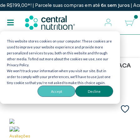
$199,00*! | Parcele suas compras em até
6x sem juros
| Acumu
This website stores cookies on your computer. These cookies are
used to improve your website experience and provide more
personalized services to you, both on this website and through
other media. To find out more about the cookies we use, see our
MACAPURE AMARELA - FARINHA DE MACA
Privacy Policy.
AMARELA
We won't track your information when you visit our site. But in
order to comply with your preferences, we'll have to use just one
Farinha de Maca Amarela
tiny cookie so that you're not asked to make this choice again.
Accept
Decline
Avaliações