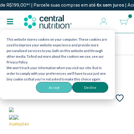
199,00*! | Parcele suas compras em até
6x sem juros
| Acumul
This website stores cookies on your computer. These cookies are
used to improve your website experience and provide more
personalized services to you, both on this website and through
other media. To find out more about the cookies we use, see our
GLUTAMINA PURE - 300g
Privacy Policy.
We won't track your information when you visit our site. But in
Suplemento GLUTAMINA
order to comply with your preferences, we'll have to use just one
tiny cookie so that you're not asked to make this choice again.
Accept
Decline
Avaliações