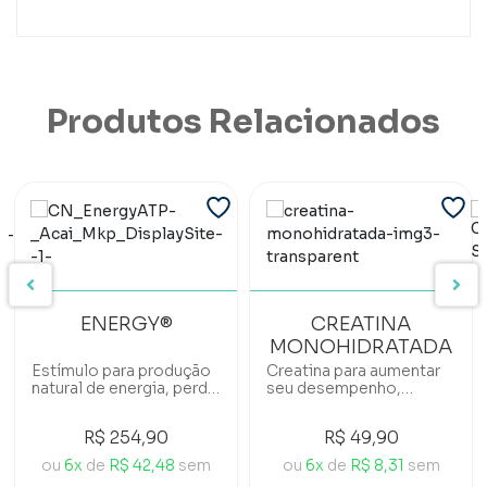
Produtos Relacionados
ENERGY®
CREATINA
MONOHIDRATADA
Estímulo para produção
Creatina para aumentar
natural de energia, perda
seu desempenho,
e controle do peso
energia e resistência
corporal e alto
física.
R$ 254,90
R$ 49,90
desempenho físico e
mental.
ou
6x
de
R$ 42,48
sem
ou
6x
de
R$ 8,31
sem