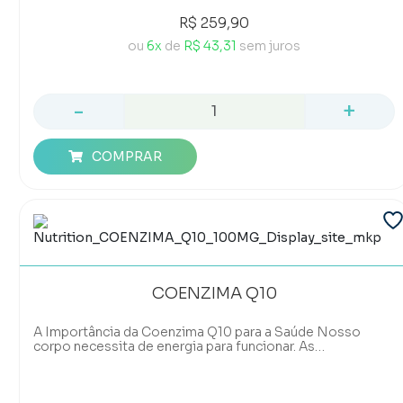
R$ 259,90
ou
6x
de
R$ 43,31
sem juros
-
+
COMPRAR
COENZIMA Q10
A Importância da Coenzima Q10 para a Saúde Nosso
corpo necessita de energia para funcionar. As
mitocôndrias, consideradas nossas centrais energéticas,
dependem da Coenzima Q10 para funcionar de maneira
eficaz. Conhecida também como ubiquinona ou CoQ10,