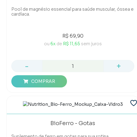
Pool de magnésio essencial para saúde muscular, óssea e
cardíaca.
R$ 69,90
ou
6x
de
R$ 11,65
sem juros
-
+
COMPRAR
BioFerro - Gotas
Suplemento de ferro em gotas para sua rotina.