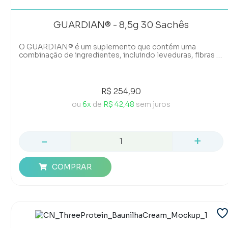
GUARDIAN® - 8,5g 30 Sachês
O GUARDIAN® é um suplemento que contém uma
combinação de ingredientes, incluindo leveduras, fibras e
aminoácidos, que podem auxiliar no funcionamento do
intestino e o bem-estar geral
R$ 254,90
ou
6x
de
R$ 42,48
sem juros
-
+
COMPRAR