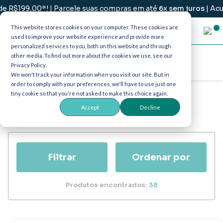
9,00*! | Parcele suas compras em até
6x sem juros
| Acumule
p
This website stores cookies on your computer. These cookies are
used to improve your website experience and provide more
personalized services to you, both on this website and through
other media. To find out more about the cookies we use, see our
Privacy Policy.
We won't track your information when you visit our site. But in
order to comply with your preferences, we'll have to use just one
tiny cookie so that you're not asked to make this choice again.
Accept
Decline
Filtrar
Produtos encontrados:
38