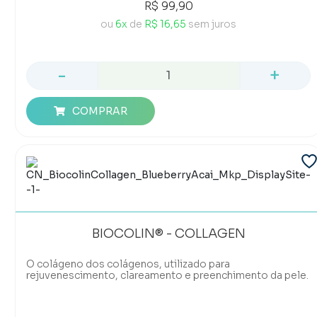
essa coenzima é naturalmente produzida pelo organismo.
R$ 99,90
Contudo, é possível obtê-la, também, por meio de uma
alimentação equilibrada e de suplementos. Conforme
ou
6x
de
R$ 16,65
sem juros
envelhecemos, a produção natural de CoQ10 pelo nosso
corpo tende a diminuir. E a suplementação pode ajudar a
manter os níveis saudáveis dessa substância essencial
para o metabolismo.
-
+
COMPRAR
BIOCOLIN® - COLLAGEN
O colágeno dos colágenos, utilizado para
rejuvenescimento, clareamento e preenchimento da pele.